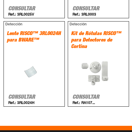
CONSULTAR
CONSULTAR
Ref.:
3RL0025V
Ref.:
3RL0003
Detección
Detección
Lente RISCO™ 3RL0024H
Kit de Rótulas RISCO™
para BWARE™
para Detectores de
Cortina
CONSULTAR
CONSULTAR
Ref.:
3RL0024H
Ref.:
RA107...