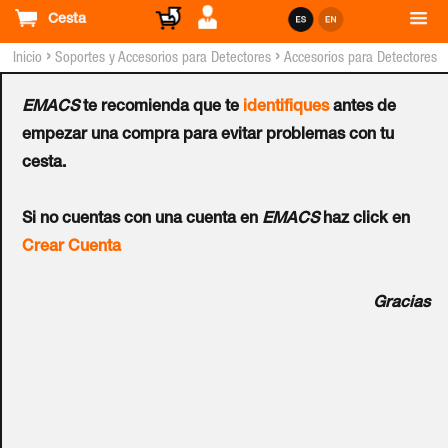
Cesta
›
›
Inicio
Soportes y Accesorios para Detectores
Accesorios para Detectores
PYRONIX™
EMACS
te recomienda que te
identifiques
antes de
Adaptador para Soporte
empezar una compra para evitar problemas con tu
cesta.
de Pared PYRONIX™
Si no cuentas con una cuenta en
EMACS
haz click en
Ref.:
XD ADAPTER
Crear Cuenta
Adaptador para soporte de pared XD-WALLBRACKET a
Gracias
45º, que permite alcanzar rotación de 90º. Gran resistencia
y durabilidad en exterior debido a su fabricación en
policarbonato de 4 mm. Orifico pasacables. Dimensiones:
109 x 80 x 49 mm.