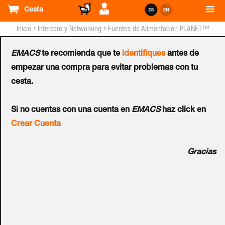
Cesta
›
›
Inicio
Intercom y Networking
Fuentes de Alimentación PLANET™
EMACS
te recomienda que te
identifiques
antes de
Fuente de Alimentación
empezar una compra para evitar problemas con tu
cesta.
PLANET™ para Switch
Si no cuentas con una cuenta en
EMACS
haz click en
XGS Capa 3
Crear Cuenta
Ref.:
XGS-PWR150-AC
Gracias
Fuente de alimentación de CA de 150 vatios para XGS-
6350-24X4C (100V-240VAC).
+info: